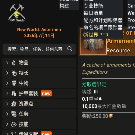
构建
专业技能
Ga
每日清单
We
配方和计划跟踪器
Fro
命名的项目跟踪器
St
New World: Aeternum
Cache of 
III
新世界 PTR
2026年7月14日
Armamen
搜索：物品，任务，任何东西
Resource
物品
A cache of armaments f
Expeditions.
特长
生物
拾取后绑定
等级
:
III
护甲套装
new
0.1
重量
资源点
10,000
最大堆叠数量
任务
奖励
:
250.00
技能
传说文献
new