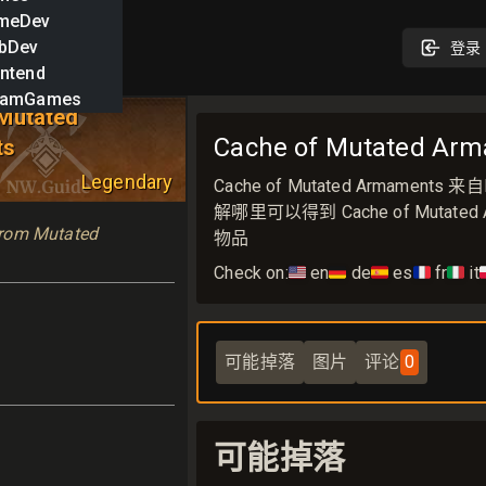
meDev
bDev
登录
ntend
eamGames
Mutated
Cache of Mutated Arm
ts
Legendary
Cache of Mutated Armam
解哪里可以得到 Cache of Mutated A
rom Mutated 
物品
Check on:
🇺🇸
en
🇩🇪
de
🇪🇸
es
🇫🇷
fr
🇮🇹
it

可能掉落
图片
评论
0
可能掉落