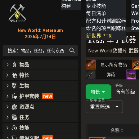
构建
专业技能
Ga
每日清单
We
配方和计划跟踪器
Fro
命名的项目跟踪器
St
New World: Aeternum
新世界 PTR
2026年7月14日
武器, 单手武器 
New World数据库
搜索：物品，任务，任何东西
物品
显示所有物品
特长
弹药
生物
等级
所有等级
特长
护甲套装
new
护甲重量
资源点
重置筛选
任务
技能
名称
传说文献
new