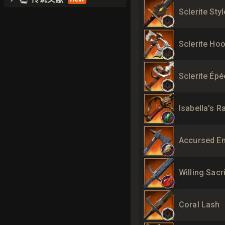
Sclerite Styl
Sclerite Ho
Sclerite Épé
Isabella's R
Accursed E
Willing Sacr
Coral Lash