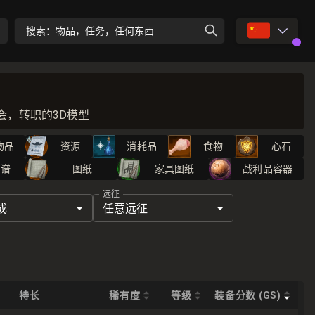
🇨🇳
搜索：物品，任务，任何东西
机会，转职的3D模型
物品
资源
消耗品
食物
心石
食谱
图纸
家具图纸
战利品容器
远征
成
任意远征
特长
稀有度
等级
装备分数 (GS)