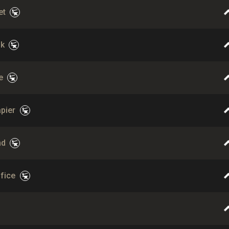
et
ok
e
apier
nd
ifice