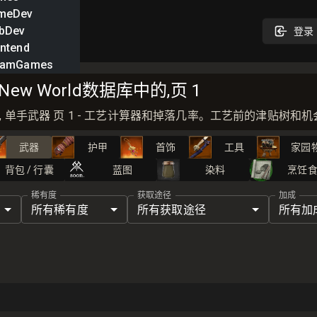
meDev
bDev
登录
ntend
eamGames
New World数据库中的,页 1
 武器, 单手武器 页 1 - 工艺计算器和掉落几率。工艺前的津贴树和
武器
护甲
首饰
工具
家园
背包 / 行囊
蓝图
染料
烹饪
稀有度
获取途径
加成
所有稀有度
所有获取途径
所有加