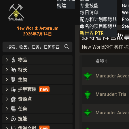
构建
专业技能
Ga
每日清单
We
配方和计划跟踪器
Fro
命名的项目跟踪器
St
New World: Aeternum
新世界 PTR
2026年7月14日
掠夺者阵营故事 N
New World的任
搜索：物品，任务，任何东西
物品
名称
特长
Marauder Adva
生物
护甲套装
new
Marauder: Tria
资源点
任务
Marauder Advan
技能
传说文献
new