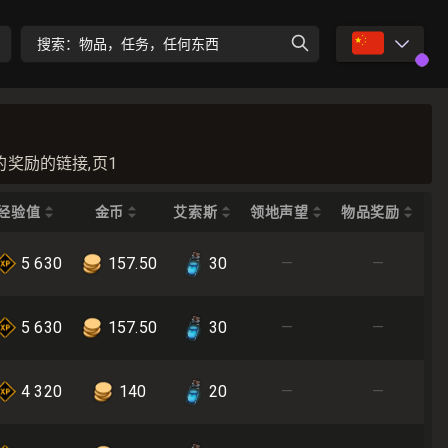
🇨🇳
搜索：物品，任务，任何东西
的奖励的链接,页1
经验值
金币
艾索斯
领地声望
物品奖励
5 630
157.50
30
—
—
5 630
157.50
30
—
—
4 320
140
20
—
—