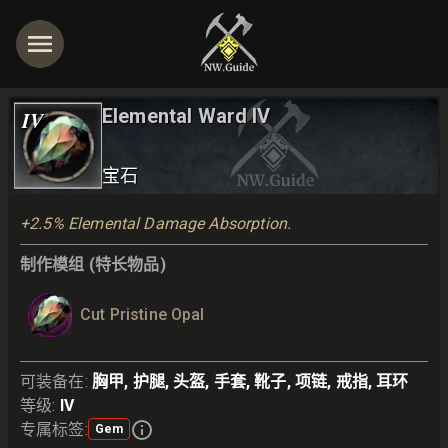
Elemental Ward IV
IV
宝石
+2.5% Elemental Damage Absorption.
制作模组 (特长物品)
Cut Pristine Opal
可装备在
:
胸甲, 护腿, 头盔, 手套, 靴子, 项链, 戒指, 耳环
等级
:
IV
专属标签
:
Gem