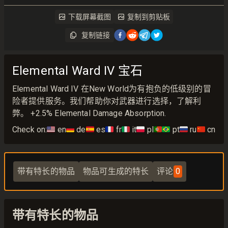
下载屏幕截图
复制到剪贴板
复制链接
Elemental Ward IV 宝石
Elemental Ward IV 在New World为有抱负的低级别的冒
险者提供服务。我们帮助你对武器进行选择，了解利
弊。 +2.5% Elemental Damage Absorption.
Check on:
🇺🇸
en
🇩🇪
de
🇪🇸
es
🇫🇷
fr
🇮🇹
it
🇵🇱
pl
🇵🇹🇧🇷
pt
🇷🇺
ru
🇨🇳
cn
带有特长的物品
物品可生成的特长
评论
0
带有特长的物品