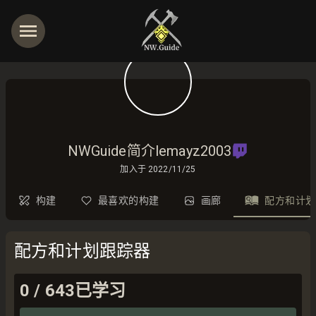
NWGuide简介lemayz2003
加入于
2022/11/25
构建
最喜欢的构建
画廊
配方和计划
配方和计划跟踪器
0
/
643
已学习