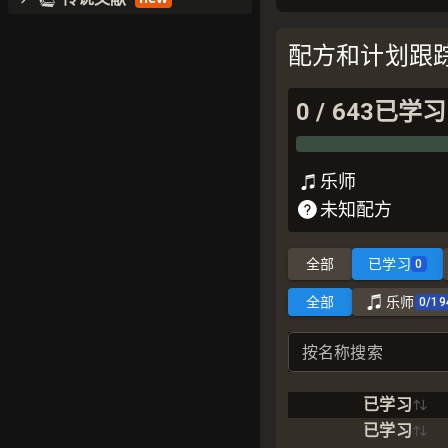
配方和计划跟
0
/
643
已学习
乐师
未知配方
全部
已学习
0
全部
乐师
0
/
19
按名称搜索
已学习
已学习