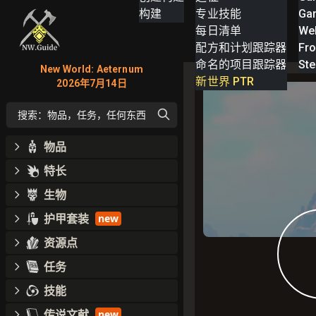
构建
专业技能
Ga
每日清单
We
配方和计划跟踪器
Fro
命名的项目跟踪器
St
New World: Aeternum
新世界 PTR
2026年7月14日
搜索：物品，任务，任何东西
物品
特长
生物
护甲套装
new
资源点
任务
技能
传说文献
new