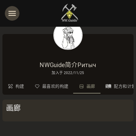
NWGuide简介Ритыч
加入于
2022/11/25
构建
最喜欢的构建
画廊
配方和计划
画廊