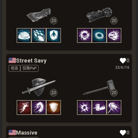
20
20
🇺🇸
Street Savy
0
23/6/16
坦克
仅限PvP
20
20
🇺🇸
Massive
0