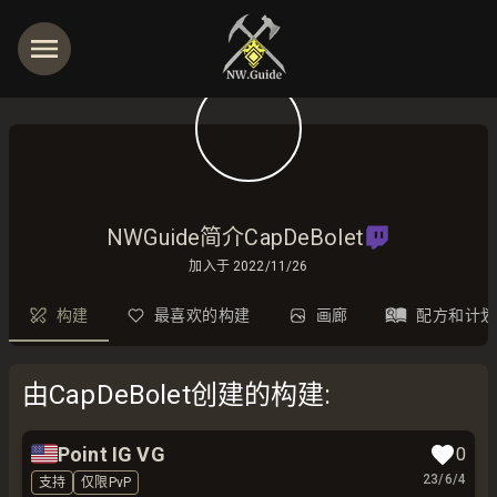
NWGuide简介CapDeBolet
加入于
2022/11/26
构建
最喜欢的构建
画廊
配方和计划
由CapDeBolet创建的构建
:
🇺🇸
Point IG VG
0
23/6/4
支持
仅限PvP