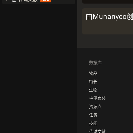
由Munanyo
数据库
物品
特长
生物
护甲套装
资源点
任务
技能
传说文献