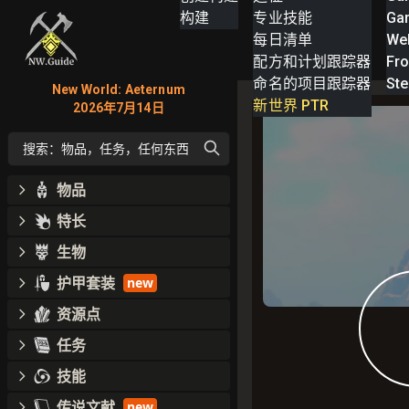
构建
专业技能
Ga
每日清单
We
配方和计划跟踪器
Fro
命名的项目跟踪器
St
New World: Aeternum
新世界 PTR
2026年7月14日
搜索：物品，任务，任何东西
物品
特长
生物
护甲套装
new
资源点
任务
技能
传说文献
new