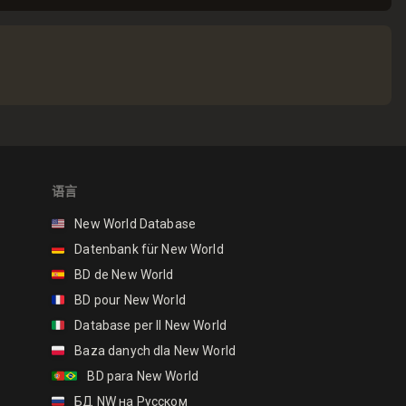
语言
🇺🇸
New World Database
🇩🇪
Datenbank für New World
🇪🇸
BD de New World
🇫🇷
BD pour New World
🇮🇹
Database per Il New World
🇵🇱
Baza danych dla New World
🇵🇹🇧🇷
BD para New World
🇷🇺
БД NW на Русском