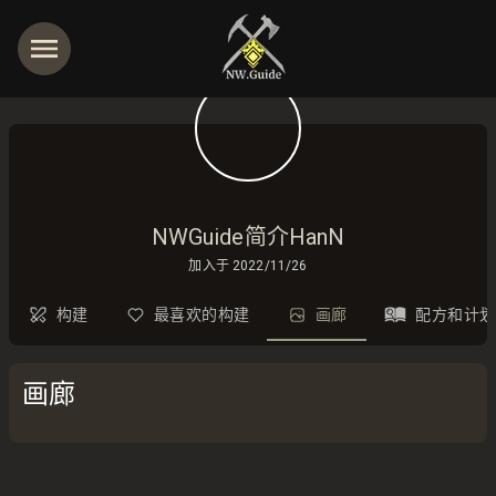
NWGuide简介HanN
加入于
2022/11/26
构建
最喜欢的构建
画廊
配方和计划
画廊