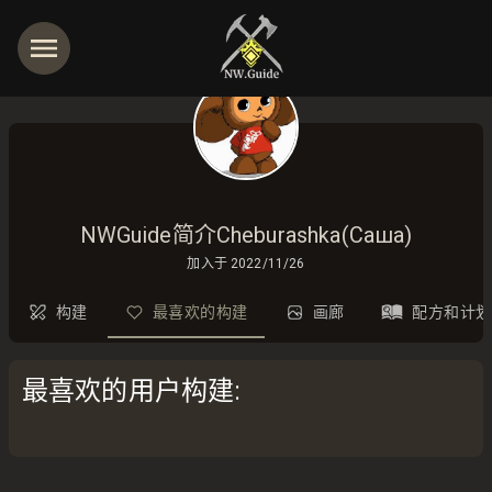
NWGuide简介Cheburashka(Саша)
加入于
2022/11/26
构建
最喜欢的构建
画廊
配方和计划
最喜欢的用户构建
: