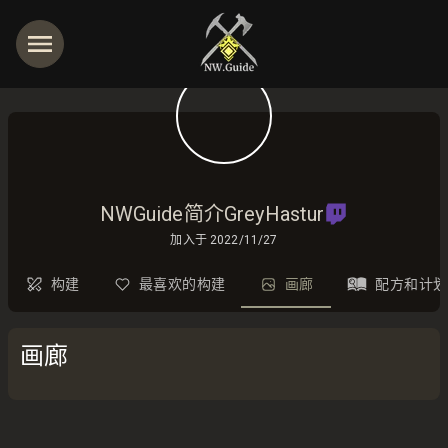
NWGuide简介GreyHastur
加入于
2022/11/27
构建
最喜欢的构建
画廊
配方和计划
画廊