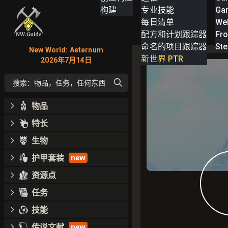
构建
专业技能
Ga
每日清单
We
配方和计划跟踪器
Fro
命名的项目跟踪器
St
New World: Aeternum
新世界 PTR
2026年7月14日
搜索：物品，任务，任何东西
物品
特长
生物
护甲套装
new
资源点
任务
技能
传说文献
new