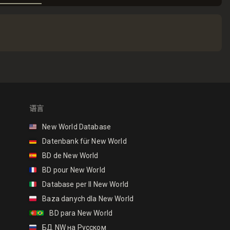
语言
🇺🇸
New World Database
🇩🇪
Datenbank für New World
🇪🇸
BD de New World
🇫🇷
BD pour New World
🇮🇹
Database per Il New World
🇵🇱
Baza danych dla New World
🇵🇹🇧🇷
BD para New World
🇷🇺
БД NW на Русском