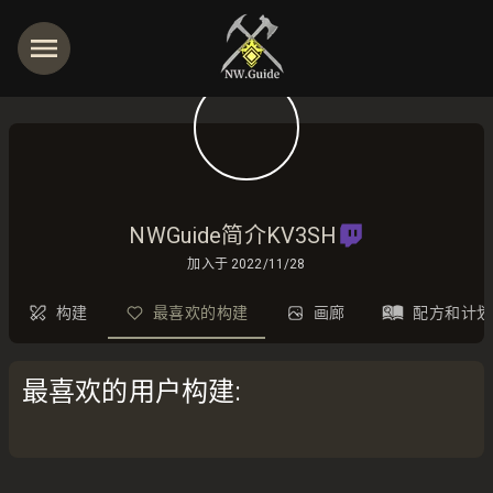
NWGuide简介KV3SH
加入于
2022/11/28
构建
最喜欢的构建
画廊
配方和计划
最喜欢的用户构建
: