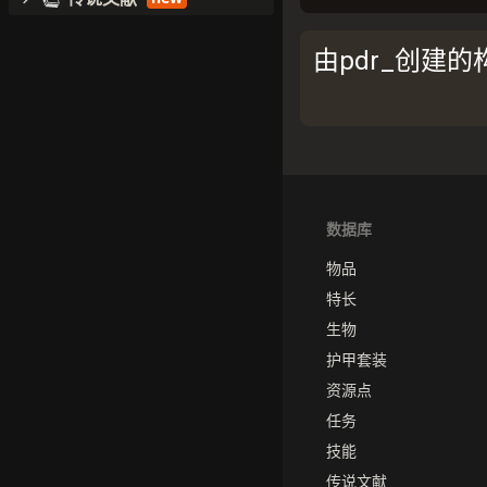
由pdr_创建的
数据库
物品
特长
生物
护甲套装
资源点
任务
技能
传说文献