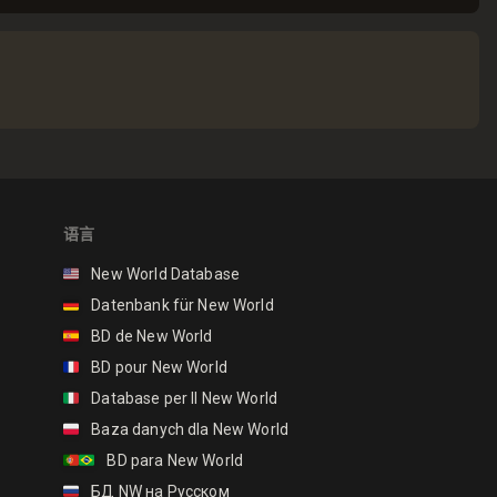
语言
🇺🇸
New World Database
🇩🇪
Datenbank für New World
🇪🇸
BD de New World
🇫🇷
BD pour New World
🇮🇹
Database per Il New World
🇵🇱
Baza danych dla New World
🇵🇹🇧🇷
BD para New World
🇷🇺
БД NW на Русском