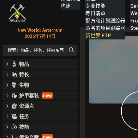
构建
专业技能
Ga
每日清单
We
配方和计划跟踪器
Fro
命名的项目跟踪器
St
New World: Aeternum
新世界 PTR
2026年7月14日
搜索：物品，任务，任何东西
物品
特长
生物
护甲套装
new
资源点
任务
技能
传说文献
new