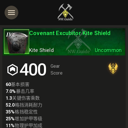
Covenant Excubitor Kite Shield
IV
Kite Shield
Uncommon
400
Gear
Score
60
基本损害
7.0
%
暴击几率
1.3
关键伤害乘数
52.0
格挡消耗耐力
35
%
格挡稳定性
25
%
增加护甲等级
11
%
物理护甲加成