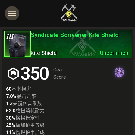
Syndicate Scrivener Kite Shield
III
Kite Shield
Uncommon
350
Gear
Score
60
基本损害
7.0
%
暴击几率
1.3
关键伤害乘数
52.0
格挡消耗耐力
30
%
格挡稳定性
25
%
增加护甲等级
11
%
物理护甲加成