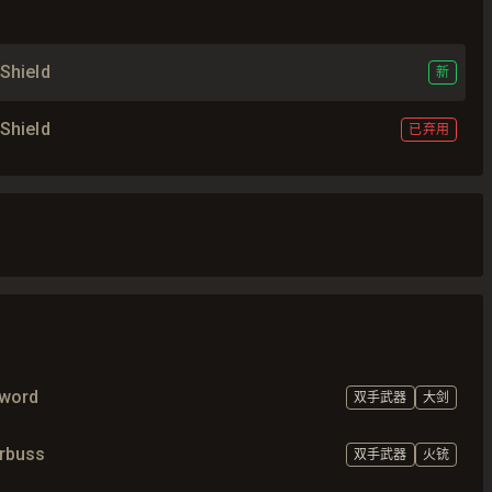
Shield
新
Shield
已弃用
sword
双手武器
大剑
rbuss
双手武器
火铳