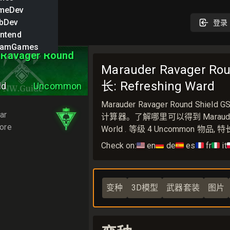
meDev
bDev
登录
ntend
eamGames
 Ravager Round
Marauder Ravager Ro
长: Refreshing Ward
ld
Uncommon
Marauder Ravager Round S
ar
计算器。了解哪里可以得到 Marauder Rav
ore
World . 等级 4 Uncommon 物品, 特长:
Check on:
🇺🇸
en
🇩🇪
de
🇪🇸
es
🇫🇷
fr
🇮🇹
it

变种
3D模型
武器套装
图片