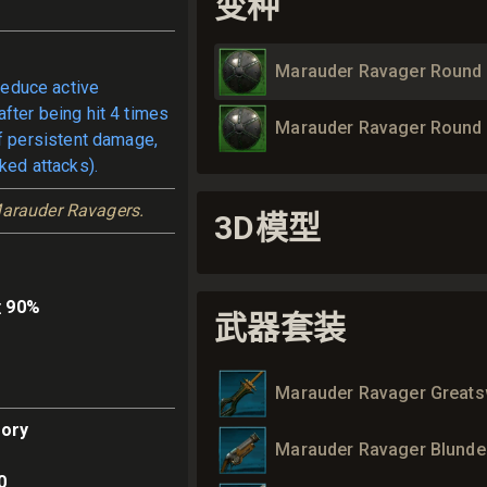
变种
Marauder Ravager Round 
educe active
fter being hit 4 times
Marauder Ravager Round 
ff persistent damage,
ked attacks).
Marauder Ravagers.
3D模型
 90%
武器套装
Marauder Ravager Great
ory
Marauder Ravager Blunde
0