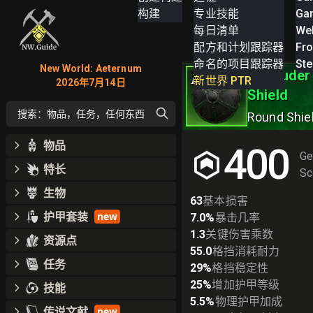
构建
专业技能
Ga
每日清单
We
配方和计划跟踪器
Fro
命名的项目跟踪器
St
New World: Aeternum
Marauder
IV
新世界 PTR
2026年7月14日
Shield
搜索：物品，任务，任何东西
Round Shie
物品
400
Ge
特长
Sc
生物
63
基本损害
护甲套装
new
7.0
%
暴击几率
1.3
关键伤害乘数
资源点
55.0
格挡消耗耐力
任务
29
%
格挡稳定性
25
%
增加护甲等级
技能
5.5
%
物理护甲加成
传说文献
new