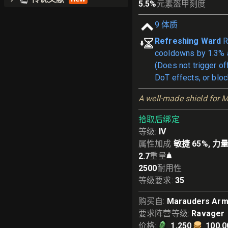
5.5
%
元素盔甲刻度
9
体质
Refreshing Ward
R
cooldowns by 1.3% a
(Does not trigger o
DoT effects, or bloc
A well-made shield for 
拾取后绑定
等级
:
IV
属性加成
敏捷 65%, 力量
2.7
重量
2500
耐用性
等级要求
:
35
购买自
:
Marauders Arm
要求阵营等级
:
Ravager
价格
:
1,250
100.0