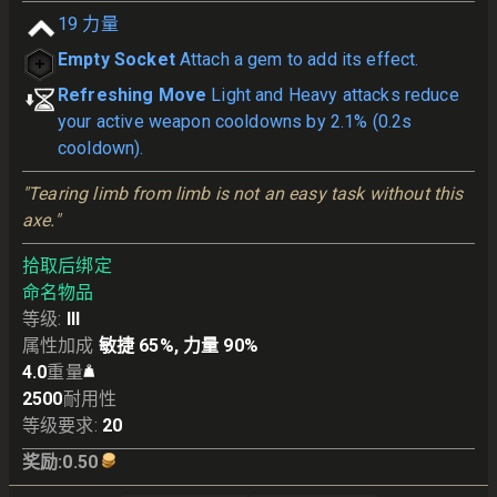
19
力量
Empty Socket
Attach a gem to add its effect.
Refreshing Move
Light and Heavy attacks reduce
your active weapon cooldowns by 2.1% (0.2s
cooldown).
"Tearing limb from limb is not an easy task without this 
axe."
拾取后绑定
命名物品
等级
:
III
属性加成
敏捷 65%, 力量 90%
4.0
重量
2500
耐用性
等级要求
:
20
奖励
:
0.50