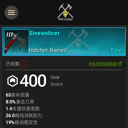
Sinewslicer
III
Hatchet
, Named
Rare
已收集
:
命名的项目跟踪器
400
Gear
Score
63
基本损害
8.0
%
暴击几率
1.4
关键伤害乘数
26.0
格挡消耗耐力
19
%
格挡稳定性