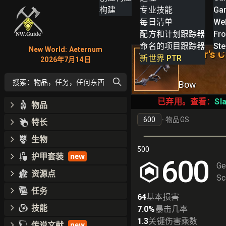
构建
专业技能
Ga
每日清单
We
配方和计划跟踪器
Fro
命名的项目跟踪器
St
New World: Aeternum
Slayer's 
V
新世界 PTR
2026年7月14日
搜索：物品，任务，任何东西
Bow
已弃用。查看：
Sl
物品
-
物品GS
特长
生物
500
护甲套装
new
600
Ge
资源点
Sc
任务
64
基本损害
技能
7.0
%
暴击几率
1.3
关键伤害乘数
传说文献
new