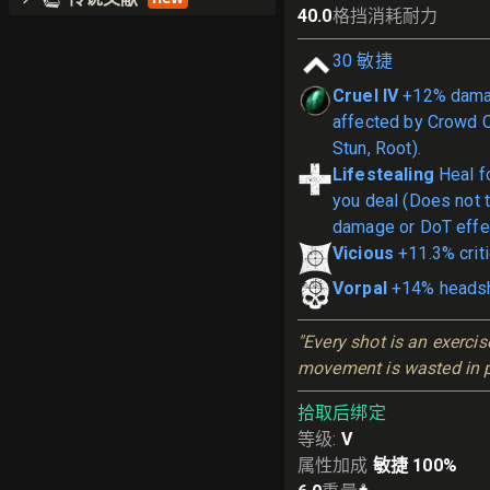
40.0
格挡消耗耐力
30
敏捷
Cruel IV
+12% damag
affected by Crowd C
Stun, Root).
Lifestealing
Heal f
you deal (Does not t
damage or DoT effe
Vicious
+11.3% crit
Vorpal
+14% heads
"Every shot is an exerci
movement is wasted in pu
拾取后绑定
等级
:
V
属性加成
敏捷 100%