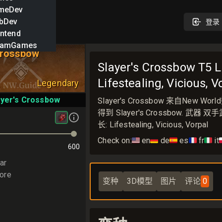
meDev
bDev
登录
ntend
eamGames
Crossbow
Slayer's Crossbow T5 
Lifestealing, Vicious, V
Legendary
ayer's Crossbow
Slayer's Crossbow 来自
得到 Slayer's Crossbow. 武器 双手武
长: Lifestealing, Vicious, Vorpal
Check on:
🇺🇸
en
🇩🇪
de
🇪🇸
es
🇫🇷
fr
🇮🇹
it

600
ar
ore
变种
3D模型
图片
评论
0