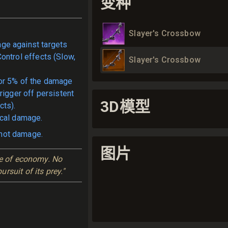
变种
Slayer's Crossbow
e against targets
ontrol effects (Slow,
Slayer's Crossbow
or 5% of the damage
rigger off persistent
3D模型
cts).
ical damage.
hot damage.
图片
se of economy. No 
rsuit of its prey."