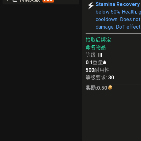
Stamina Recovery
below 50% Health, g
cooldown. Does not 
damage, DoT effects
拾取后绑定
命名物品
等级
:
III
0.1
重量
500
耐用性
等级要求
:
30
奖励
:
0.50