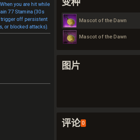
变种
When you are hit while
ain 77 Stamina (30s
trigger off persistent
Mascot of the Dawn
, or blocked attacks).
Mascot of the Dawn
图片
评论
0