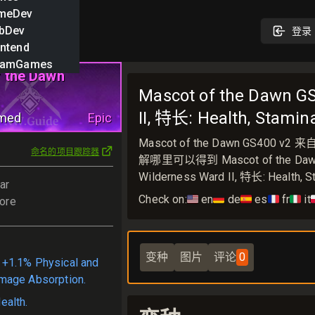
meDev
bDev
登录
ntend
eamGames
 the Dawn
Mascot of the Dawn G
II, 特长: Health, Stamin
amed
Epic
Mascot of the Dawn GS4
命名的项目跟踪器
解哪里可以得到 Mascot of the Dawn
Wilderness Ward II, 特长: Health, 
ar
Check on:
🇺🇸
en
🇩🇪
de
🇪🇸
es
🇫🇷
fr
🇮🇹
it

ore
变种
图片
评论
0
+1.1% Physical and
mage Absorption.
ealth.