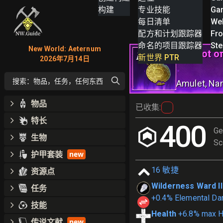
构建
专业技能
Ga
每日清单
We
配方和计划跟踪器
Fro
命名的项目跟踪器
St
New World: Aeternum
Mascot of
III
新世界 PTR
2026年7月14日
搜索：物品，任务，任何东西
Amulet
, N
物品
已收集
:
特长
400
Ge
生物
Sc
护甲套装
new
16
敏捷
资源点
Wilderness Ward II
任务
+0.4% Elemental Da
技能
Health
+6.8% max H
传说文献
new