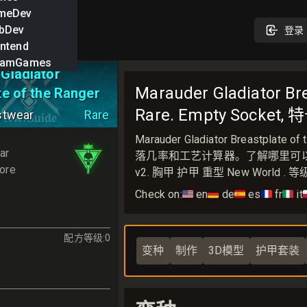
meDev
bDev
登录
ntend
eamGames
Gladiator
Marauder Gladiator Br
te of the Ranger
Rare. Empty Socket, 特
stwear
Rare
Marauder Gladiator Breastpla
ar
落几率和工艺计算器。了解哪里可以得到 Maraud
ore
v2. 胸甲 护甲 重型 New World . 等级 3
Check on:
🇺🇸
en
🇩🇪
de
🇪🇸
es
🇫🇷
fr
🇮🇹
it

配方等级
:
0
变种
制作
3D模型
护甲套装