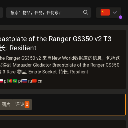
🇨🇳
搜索：物品，任务，任何东西
eastplate of the Ranger GS350 v2 T3
长: Resilient
te of the Ranger GS350 v2 来自New World数据库的信息，包括跌
er Gladiator Breastplate of the Ranger GS350
 Rare 物品, Empty Socket, 特长: Resilient
🇱
pl
🇵🇹🇧🇷
pt
🇷🇺
ru
🇨🇳
cn
图片
评论
0