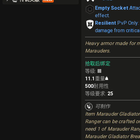
Empty Socket
Atta
effect.
Resilient
PvP Only:
damage from critical
Heavy armor made for m
Marauders.
拾取后绑定
等级
:
III
11.1
重量
500
耐用性
等级要求
:
25
可制作
Item Marauder Gladiator 
Ranger can be crafted on 
need 1 of Marauder Rang
Marauder Gladiator Breas