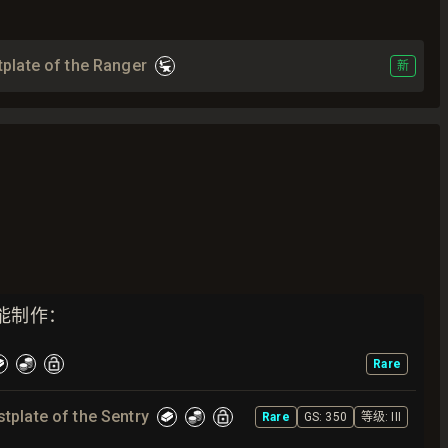
plate of the Ranger
新
能制作：
Rare
tplate of the Sentry
Rare
GS:
350
等级
:
III