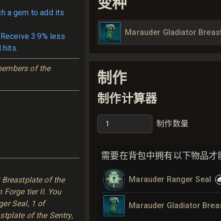
变种
ch a gem to add its
Marauder Gladiator Breast
 Receive 3.9% less
 hits.
embers of the 
制作
制作计算器
制作数量
需要在背包中拥有以下物品才
Marauder Ranger Seal
Breastplate of the
Forge tier II. You
er Seal, 1 of
Marauder Gladiator Breas
tplate of the Sentry,