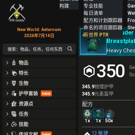
构建
专业技能
Ga
每日清单
We
配方和计划跟踪器
Fro
命名的项目跟踪器
St
New World: Aeternum
Marauder 
III
新世界 PTR
2026年7月14日
Breastpla
搜索：物品，任务，任何东西
Heavy Che
物品
350
Ge
特长
Sc
生物
345.9
物理护甲
护甲套装
new
345.9
元素盔甲
资源点
配方
任务
1
x
1
x
50
x
技能
13
敏捷
传说文献
new