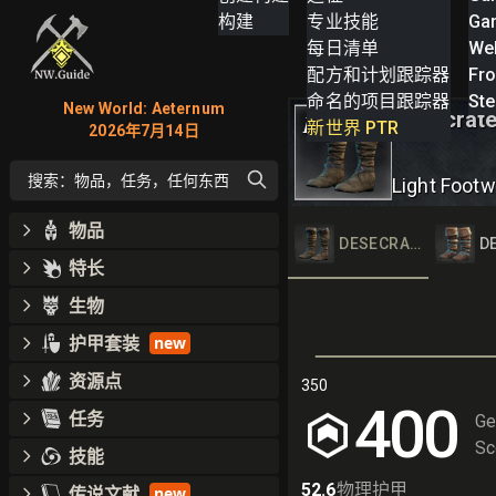
构建
专业技能
Ga
每日清单
We
配方和计划跟踪器
Fro
命名的项目跟踪器
St
New World: Aeternum
Desecrate
III
新世界 PTR
2026年7月14日
搜索：物品，任务，任何东西
Light Footw
物品
DESECRATED CLOTH
D
特长
生物
护甲套装
new
资源点
350
400
任务
Ge
Sc
技能
52.6
物理护甲
传说文献
new