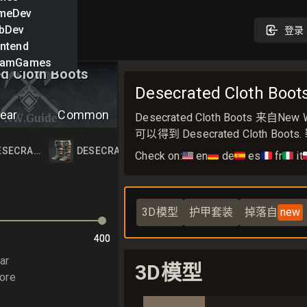
meDev
bDev
登录
ntend
eamGames
d Cloth Boots
Desecrated Cloth Boo
ear
Common
Desecrated Cloth Boot
可以得到 Desecrated Cloth Boot
 BOOTS
ESECRATED CLOTH BOOTS
DESECRATED CLOTH BOOTS
Check on:
🇺🇸
en
🇩🇪
de
🇪🇸
es
🇫🇷
fr
🇮🇹
it

3D模型
护甲套装
掉落自
new
400
400
ar
3D模型
ore