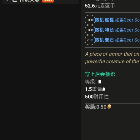
52.6
元素盔甲
随机 属性
如果Gear Sco
100%
随机 特长
如果Gear Sco
100%
随机 宝石
如果Gear Sco
25%
A piece of armor that on
powerful creature of the
穿上后会捆绑
等级
:
III
1.5
重量
500
耐用性
奖励
:
0.50