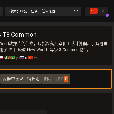
🇨🇳
搜索：物品，任务，任何东西
ts T3 Common
s 来自New World数据库的信息，包括跌落几率和工艺计算器。了解哪里
s. 靴子 护甲 轻型 New World . 等级 3 Common 物品
🇱
pl
🇵🇹🇧🇷
pt
🇷🇺
ru
🇨🇳
cn
容器中发现
特长池
图片
评论
0