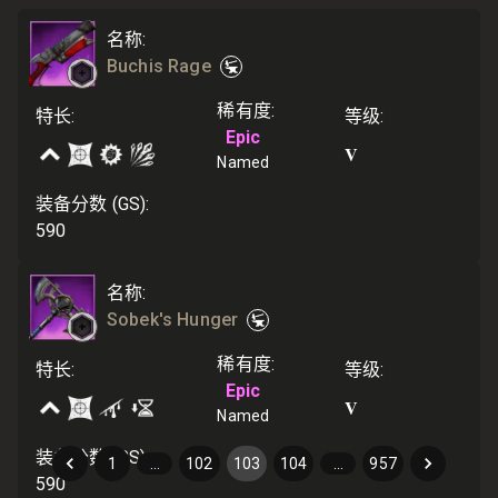
名称
:
Buchis Rage
稀有度
:
特长
:
等级
:
Epic
V
Named
装备分数 (GS)
:
590
名称
:
Sobek's Hunger
稀有度
:
特长
:
等级
:
Epic
V
Named
装备分数 (GS)
:
1
…
102
103
104
…
957
590