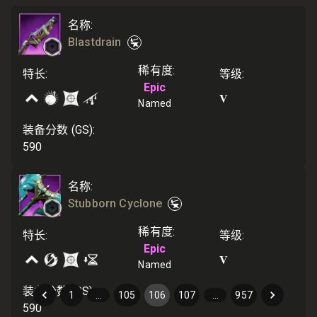
名称
:
Blastdrain
稀有度
:
特长
:
等级
:
Epic
V
Named
装备分数 (GS)
:
590
名称
:
Stubborn Cyclone
稀有度
:
特长
:
等级
:
Epic
V
Named
装备分数 (GS)
:
1
…
105
106
107
…
957
590