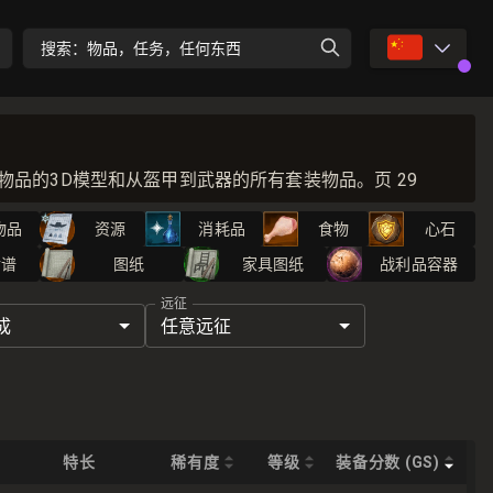
🇨🇳
搜索：物品，任务，任何东西
装备物品的3D模型和从盔甲到武器的所有套装物品。页 29
物品
资源
消耗品
食物
心石
食谱
图纸
家具图纸
战利品容器
远征
成
任意远征
特长
稀有度
等级
装备分数 (GS)