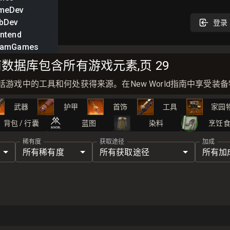
meDev
bDev
登录
ntend
eamGames
d指南数据库包含所有游戏元素,页 29
库，包括游戏中的工具和何处获得来源。在New World指南中享受
武器
护甲
首饰
工具
家园
背包 / 行囊
蓝图
染料
烹饪
稀有度
获取途径
加成
所有稀有度
所有获取途径
所有加