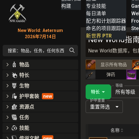
构建
专业技能
Ga
每日清单
We
配方和计划跟踪器
Fro
命名的项目跟踪器
St
New World: Aeternum
新世界 PTR
2026年7月14日
New Worl
New World数据
搜索：物品，任务，任何东西
物品
显示所有物品
特长
弹药
生物
等级
所有等级
特长
护甲套装
new
护甲重量
资源点
重置筛选
任务
技能
名称
传说文献
new