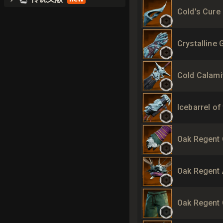
Cold's Cure 
Crystalline 
Cold Calami
Icebarrel of
Oak Regent 
Oak Regent 
Oak Regent 