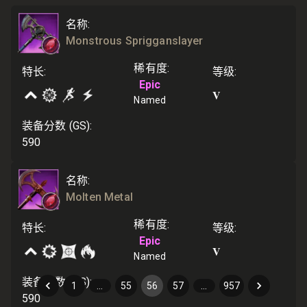
名称
:
Monstrous Sprigganslayer
稀有度
:
特长
:
等级
:
Epic
V
Named
装备分数 (GS)
:
590
名称
:
Molten Metal
稀有度
:
特长
:
等级
:
Epic
V
Named
装备分数 (GS)
:
1
…
55
56
57
…
957
590