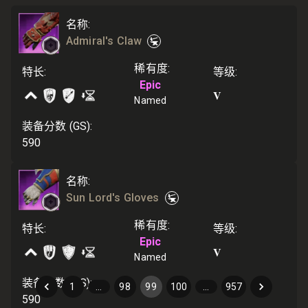
名称
:
Admiral's Claw
稀有度
:
特长
:
等级
:
Epic
V
Named
装备分数 (GS)
:
590
名称
:
Sun Lord's Gloves
稀有度
:
特长
:
等级
:
Epic
V
Named
装备分数 (GS)
:
1
…
98
99
100
…
957
590